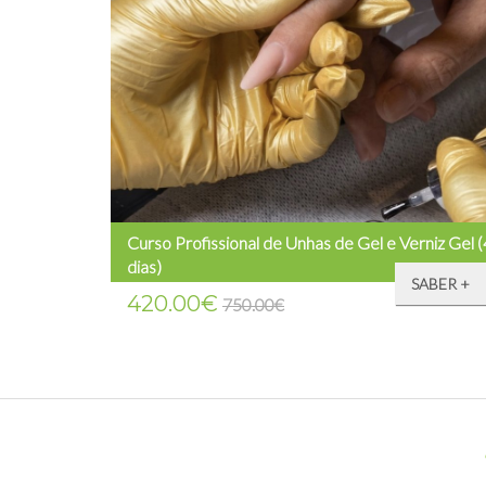
Curso Profissional de Unhas de Gel e Verniz Gel (
dias)
SABER +
420.00€
750.00€