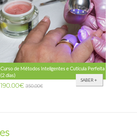
Curso de Métodos Inteligentes e Cutícula Perfeita
(2 dias)
SABER +
190.00€
350.00€
tes