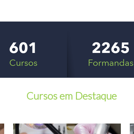
601
2265
Cursos
Formandas
Cursos em Destaque