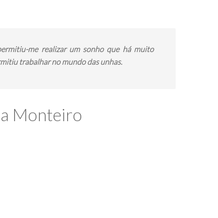
, permitiu-me realizar um sonho que há muito
Qu
mitiu trabalhar no mundo das unhas.
de 
Ap
dec
A N
ia Monteiro